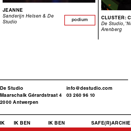
JEANNE
Sanderijn Helsen & De
CLUSTER: 
podium
Studio
De Studio, 'N
Arenberg
De Studio
info@destudio.com
Maarschalk Gérardstraat 4
03 260 96 10
2000 Antwerp
en
FOOTER-
IK
EEN
IK BEN
IK BEN
SAFE(R)
ARCHIE
ZOEK
LEERKRACHT
PROGRAMMATOR
SPACE