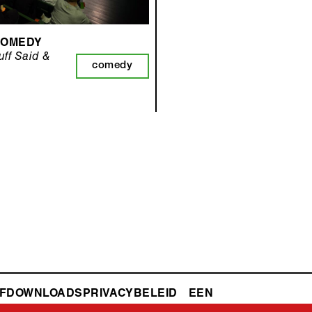
COMEDY
uff Said &
comedy
F
DOWNLOADS
PRIVACYBELEID
ZAAL