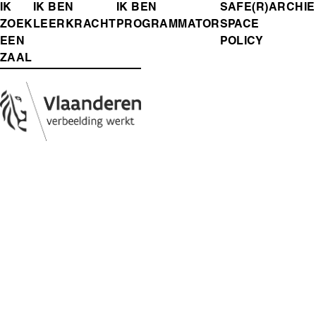
FOOTER-
IK
IK BEN
IK BEN
SAFE(R)
ARCHIE
ZOEK
LEERKRACHT
PROGRAMMATOR
SPACE
MENU
EEN
POLICY
ZAAL
Media
Afbeelding