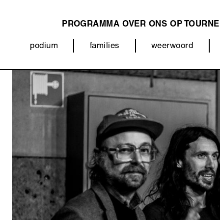
PROGRAMMA
OVER ONS
OP TOURNE
MAIN
podium
families
weerwoord
NAVIGATION
Categorieën
(menu)
Afbeelding