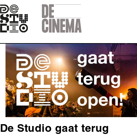
Skip
to
main
navigation
Afbeelding
De Studio gaat terug