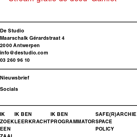
De Studio
Maarschalk Gérardstraat 4
2000 Antwerp
en
info@destudio.com
03 260 96 10
Nieuwsbrief
Socials
FOOTER-
IK
IK BEN
IK BEN
SAFE(R)
ARCHIE
ZOEK
LEERKRACHT
PROGRAMMATOR
SPACE
MENU
EEN
POLICY
ZAAL