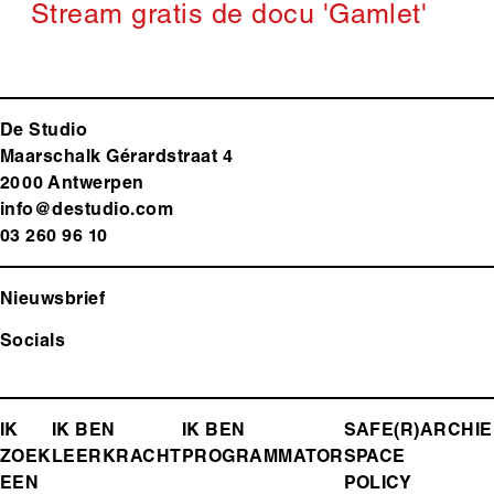
Stream gratis de docu 'Gamlet'
De Studio
Maarschalk Gérardstraat 4
2000 Antwerp
en
info@destudio.com
03 260 96 10
Nieuwsbrief
Socials
FOOTER-
IK
IK BEN
IK BEN
SAFE(R)
ARCHIE
ZOEK
LEERKRACHT
PROGRAMMATOR
SPACE
MENU
EEN
POLICY