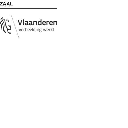
ZAAL
Media
Afbeelding