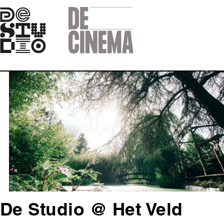
Skip
to
main
navigation
Afbeelding
De Studio @ Het Veld