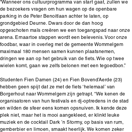
“Wanneer ons cultuurprogramma van start gaat, zullen we
de bezoekers vragen om hun wagen op de openbare
parking in de Peter Benoitlaan achter te laten, op
grondgebied Deurne. Dwars door de dan hoog
opgeschoten maïs creëren we een toegangspad naar onze
arena. Ernaartoe stappen wordt een belevenis. Voor onze
foodbar, waar in overleg met de gemeente Wommelgem
maximaal 180 mensen samen kunnen plaatsnemen,
dringen we aan op het gebruik van de fiets. Wie op twee
wielen komt, gaan we zelfs belonen met een tegoedbon.”
Studenten Fien Damen (24) en Fien Bovend’Aerde (23)
hebben geen spijt dat ze met de fiets ‘helemaal’ van
Borgerhout naar Wommelgem zijn getrapt. “We kenen de
organisatoren van hun festivals en dj-optredens in de stad
en wilden de sfeer eens komen opsnuiven. Ik kende deze
plek niet, maar het is mooi aangekleed, er klinkt leuke
muziek en de cocktail Dark ’n Stormy, op basis van rum,
gemberbier en limoen, smaakt heerlijk. We komen zeker