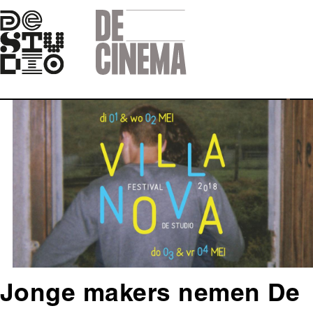
Skip
to
main
navigation
Afbeelding
Jonge makers nemen De