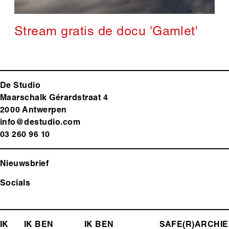
Stream gratis de docu 'Gamlet'
De Studio
Maarschalk Gérardstraat 4
2000 Antwerp
en
info@destudio.com
03 260 96 10
Nieuwsbrief
Socials
FOOTER-
IK
IK BEN
IK BEN
SAFE(R)
ARCHIE