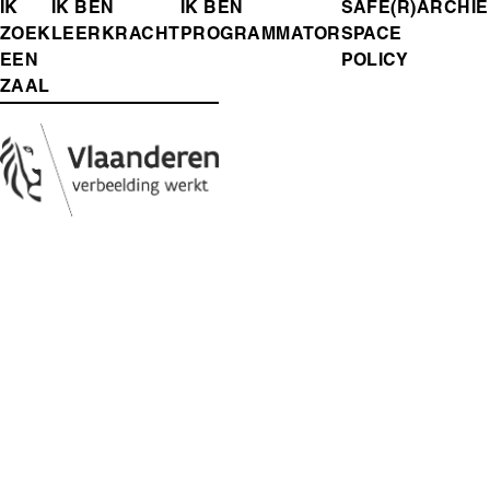
FOOTER-
IK
IK BEN
IK BEN
SAFE(R)
ARCHIE
ZOEK
LEERKRACHT
PROGRAMMATOR
SPACE
MENU
EEN
POLICY
ZAAL
Media
Afbeelding