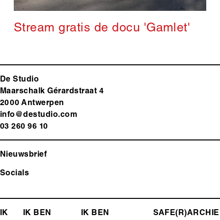
Stream gratis de docu 'Gamlet'
De Studio
Maarschalk Gérardstraat 4
2000 Antwerp
en
info@destudio.com
03 260 96 10
Nieuwsbrief
Socials
FOOTER-
IK
IK BEN
IK BEN
SAFE(R)
ARCHIE