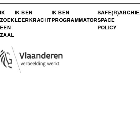
FOOTER-
IK
IK BEN
IK BEN
SAFE(R)
ARCHIE
ZOEK
LEERKRACHT
PROGRAMMATOR
SPACE
MENU
EEN
POLICY
ZAAL
Media
Afbeelding