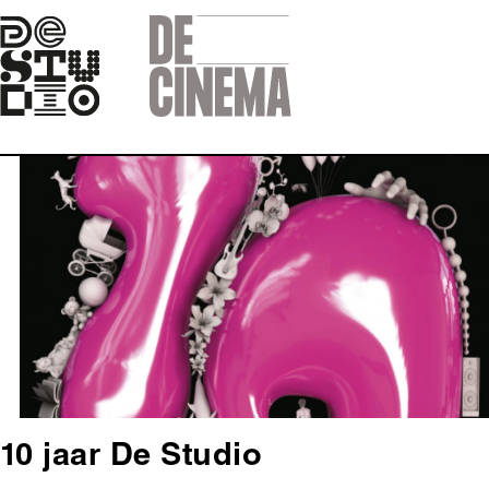
Skip
to
main
navigation
Afbeelding
10 jaar De Studio