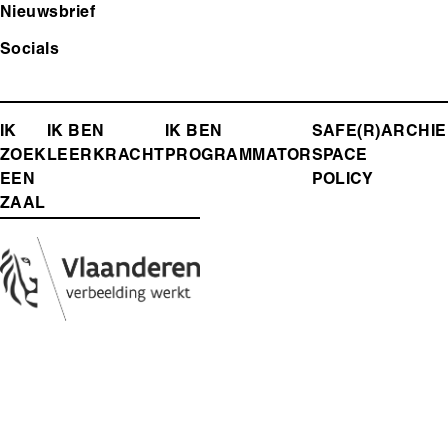
Nieuwsbrief
Socials
FOOTER-
IK
IK BEN
IK BEN
SAFE(R)
ARCHIE
ZOEK
LEERKRACHT
PROGRAMMATOR
SPACE
MENU
EEN
POLICY
ZAAL
Media
Afbeelding