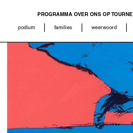
PROGRAMMA
OVER ONS
OP TOURNE
MAIN
podium
families
weerwoord
NAVIGATION
Categorieën
(menu)
Afbeelding