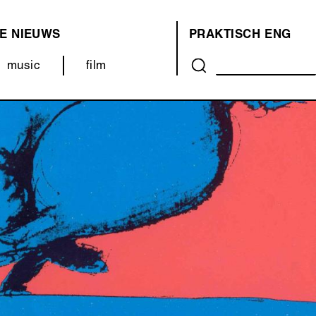
E
NIEUWS
PRAKTISCH
ENG
OVER
music
film
ONS
(MENU)