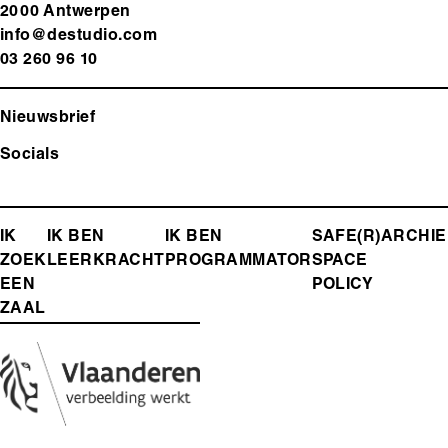
2000 Antwerp
en
info@destudio.com
03 260 96 10
Nieuwsbrief
Socials
FOOTER-
IK
IK BEN
IK BEN
SAFE(R)
ARCHIE
ZOEK
LEERKRACHT
PROGRAMMATOR
SPACE
MENU
EEN
POLICY
ZAAL
Media
Afbeelding