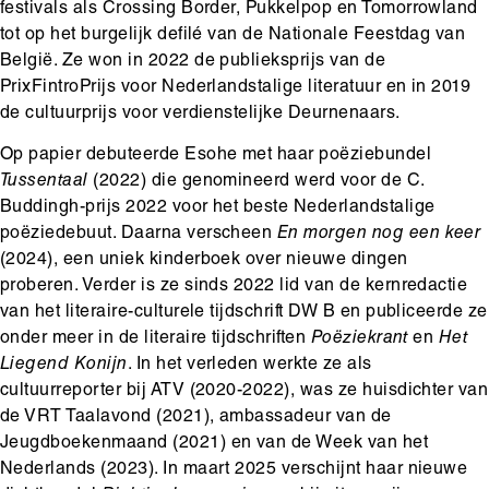
festivals als Crossing Border, Pukkelpop en Tomorrowland
tot op het burgelijk defilé van de Nationale Feestdag van
België. Ze won in 2022 de publieksprijs van de
PrixFintroPrijs voor Nederlandstalige literatuur en in 2019
de cultuurprijs voor verdienstelijke Deurnenaars.
Op papier debuteerde Esohe met haar poëziebundel
Tussentaal
(2022) die genomineerd werd voor de C.
Buddingh-prijs 2022 voor het beste Nederlandstalige
poëziedebuut. Daarna verscheen
En morgen nog een keer
(2024), een uniek kinderboek over nieuwe dingen
proberen. Verder is ze sinds 2022 lid van de kernredactie
van het literaire-culturele tijdschrift DW B en publiceerde ze
onder meer in de literaire tijdschriften
Poëziekrant
en
Het
Liegend Konijn
. In het verleden werkte ze als
cultuurreporter bij ATV (2020-2022), was ze huisdichter van
de VRT Taalavond (2021), ambassadeur van de
Jeugdboekenmaand (2021) en van de Week van het
Nederlands (2023). In maart 2025 verschijnt haar nieuwe