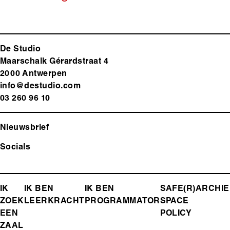
De Studio
Maarschalk Gérardstraat 4
2000 Antwerp
en
info@destudio.com
03 260 96 10
Nieuwsbrief
Socials
FOOTER-
IK
IK BEN
IK BEN
SAFE(R)
ARCHIE
ZOEK
LEERKRACHT
PROGRAMMATOR
SPACE
MENU
EEN
POLICY
ZAAL