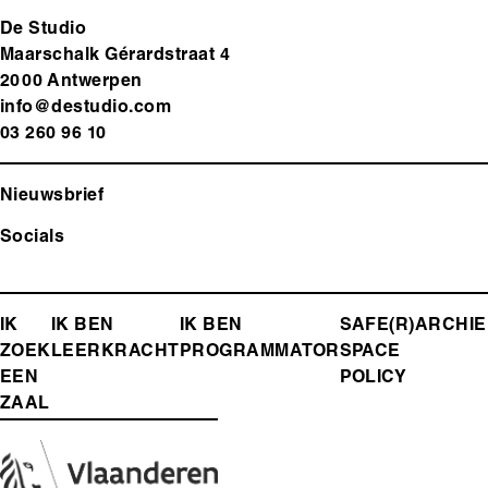
De Studio
Maarschalk Gérardstraat 4
2000 Antwerp
en
info@destudio.com
03 260 96 10
Nieuwsbrief
Socials
FOOTER-
IK
IK BEN
IK BEN
SAFE(R)
ARCHIE
ZOEK
LEERKRACHT
PROGRAMMATOR
SPACE
MENU
EEN
POLICY
ZAAL
Media
Afbeelding