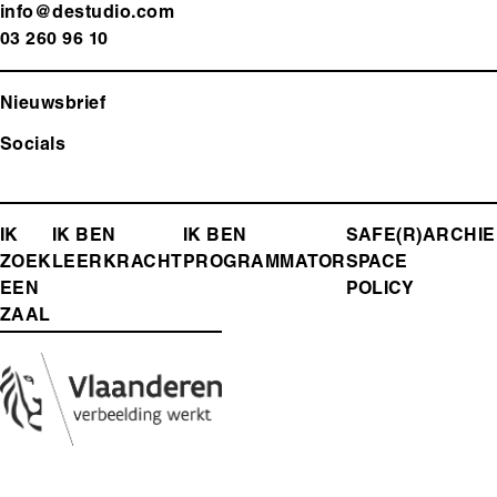
info@destudio.com
03 260 96 10
Nieuwsbrief
Socials
FOOTER-
IK
IK BEN
IK BEN
SAFE(R)
ARCHIE
ZOEK
LEERKRACHT
PROGRAMMATOR
SPACE
MENU
EEN
POLICY
ZAAL
Media
Afbeelding