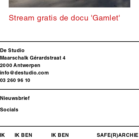
Stream gratis de docu 'Gamlet'
De Studio
Maarschalk Gérardstraat 4
2000 Antwerp
en
info@destudio.com
03 260 96 10
Nieuwsbrief
Socials
FOOTER-
IK
IK BEN
IK BEN
SAFE(R)
ARCHIE