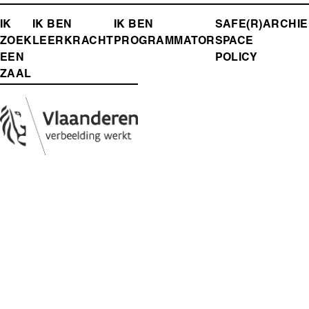
FOOTER-
IK
IK BEN
IK BEN
SAFE(R)
ARCHIE
ZOEK
LEERKRACHT
PROGRAMMATOR
SPACE
MENU
EEN
POLICY
ZAAL
Media
Afbeelding