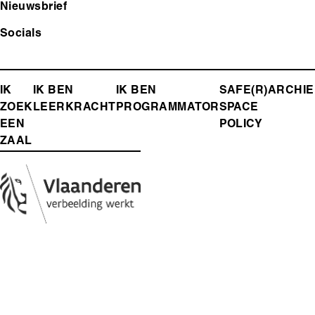
Nieuwsbrief
Socials
FOOTER-
IK
IK BEN
IK BEN
SAFE(R)
ARCHIE
ZOEK
LEERKRACHT
PROGRAMMATOR
SPACE
MENU
EEN
POLICY
ZAAL
Media
Afbeelding