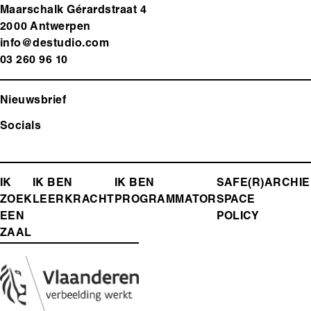
Maarschalk Gérardstraat 4
2000 Antwerp
en
info@destudio.com
03 260 96 10
Nieuwsbrief
Socials
FOOTER-
IK
IK BEN
IK BEN
SAFE(R)
ARCHIE
ZOEK
LEERKRACHT
PROGRAMMATOR
SPACE
MENU
EEN
POLICY
ZAAL
Media
Afbeelding