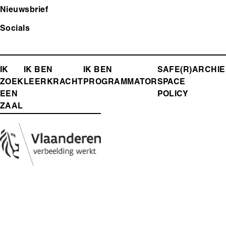
Nieuwsbrief
Socials
FOOTER-
IK
IK BEN
IK BEN
SAFE(R)
ARCHIE
ZOEK
LEERKRACHT
PROGRAMMATOR
SPACE
MENU
EEN
POLICY
ZAAL
Media
Afbeelding