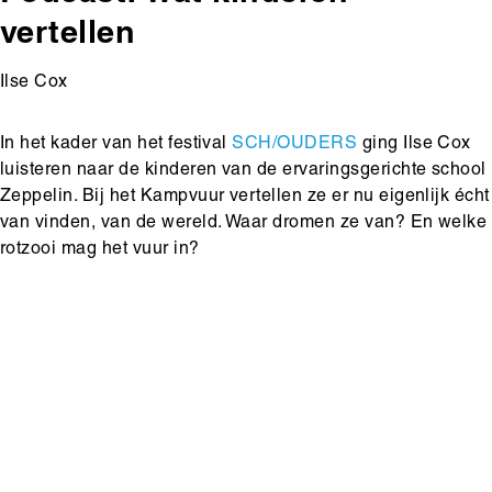
vertellen
Ilse Cox
Body
In het kader van het festival
SCH/OUDERS
ging Ilse Cox
luisteren naar de kinderen van de ervaringsgerichte school
Zeppelin. Bij het Kampvuur vertellen ze er nu eigenlijk écht
van vinden, van de wereld. Waar dromen ze van? En welke
rotzooi mag het vuur in?
Main
Media
content
content