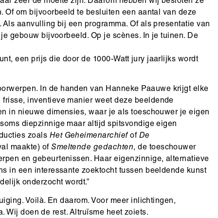
waar zeer de moeite zijn. Daarom hebben wij besloten ze
n. Of om bijvoorbeeld te besluiten een aantal van deze
 Als aanvulling bij een programma. Of als presentatie van
 je gebouw bijvoorbeeld. Op je scènes. In je tuinen. De
, een prijs die door de 1000-Watt jury jaarlijks wordt
oorwerpen. In de handen van Hanneke Paauwe krijgt elke
 frisse, inventieve manier weet deze beeldende
en in nieuwe dimensies, waar je als toeschouwer je eigen
 soms diepzinnige maar altijd spitsvondige eigen
ducties zoals
Het Geheimenarchief
of
De
ival maakte) of
Smeltende gedachten
, de toeschouwer
erpen en gebeurtenissen. Haar eigenzinnige, alternatieve
ns in een interessante zoektocht tussen beeldende kunst
delijk onderzocht wordt.”
uiging. Voilà. En daarom. Voor meer inlichtingen,
la. Wij doen de rest. Altruïsme heet zoiets.