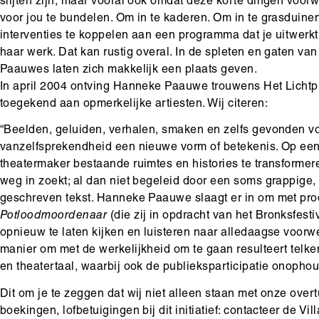
slijten zijn, maar vooral ook omdat deze korte dingen voor
voor jou te bundelen. Om in te kaderen. Om in te grasduine
interventies te koppelen aan een programma dat je uitwerkt.
haar werk. Dat kan rustig overal. In de spleten en gaten van
Paauwes laten zich makkelijk een plaats geven.
In april 2004 ontving Hanneke Paauwe trouwens Het Lichtpunt
toegekend aan opmerkelijke artiesten. Wij citeren:
“Beelden, geluiden, verhalen, smaken en zelfs gevonden v
vanzelfsprekendheid een nieuwe vorm of betekenis. Op een
theatermaker bestaande ruimtes en histories te transformer
weg in zoekt; al dan niet begeleid door een soms grappige,
geschreven tekst. Hanneke Paauwe slaagt er in om met pro
Potloodmoordenaar
(die zij in opdracht van het Bronksfest
opnieuw te laten kijken en luisteren naar alledaagse voorw
manier om met de werkelijkheid om te gaan resulteert telke
en theatertaal, waarbij ook de publieksparticipatie onophou
Dit om je te zeggen dat wij niet alleen staan met onze overt
boekingen, lofbetuigingen bij dit initiatief: contacteer de Vil