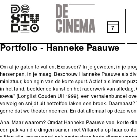
Skip
to
main
navigation
7
Portfolio - Hanneke Paauwe
Body
Om al je gaten te vullen. Excuseer? In je geweten, in je pro
hersenpan, in je maag. Beschouw Hanneke Paauwe als diva 
miniatuur, koningin van de korte spurt. Actief als immer puz
in het land, beeldende kunst en het raderwerk van alledag.
toeval’
(Longlist Gouden Uil 1999), een verhalenbundel ove
vervolg en snijdt uit hetzelfde laken een broek. Daarnaast?
genre dat we theater noemen. En dat allemaal op deze wond
Aha. Maar waarom? Omdat Hanneke Paauwe veel korte din
een pak van die dingen samen met Villanella op haar conto g