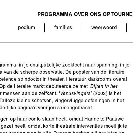
PROGRAMMA
OVER ONS
OP TOURNE
MAIN
podium
families
weerwoord
NAVIGATION
Categorieën
(menu)
gramma, in je onuitputtelijke zoektocht naar spanning, in je
van de scherpe observatie. De popster van de literaire
zelende spindoctor in theater, literatuur, darkrooms overal
 Op de literaire markt debuteerde ze met
‘Bijten in het
r mensen aan de zelfkant.
'Venusvingers’
(2003) is het
 Talloze kleine schetsen, vingervlugge oefeningen in het
erlijke pagina’s voor jou samengebracht.
gen op haar conto staan heeft, omdat Hanneke Paauwe
ezet heeft, omdat korte theatrale interventies moeilijk te