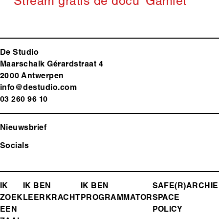
Stream gratis de docu 'Gamlet'
De Studio
Maarschalk Gérardstraat 4
2000 Antwerp
en
info@destudio.com
03 260 96 10
Nieuwsbrief
Socials
FOOTER-
IK
IK BEN
IK BEN
SAFE(R)
ARCHIE
ZOEK
LEERKRACHT
PROGRAMMATOR
SPACE
MENU
EEN
POLICY