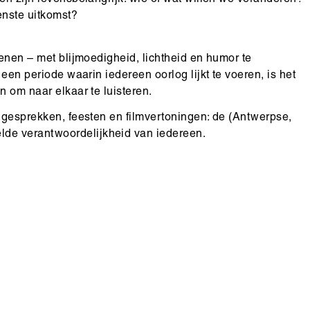
en zijn levensbelangrijk: wie of wat willen we veranderen?
enste uitkomst?
senen – met blijmoedigheid, lichtheid en humor te
 een periode waarin iedereen oorlog lijkt te voeren, is het
n om naar elkaar te luisteren.
, gesprekken, feesten en filmvertoningen: de (Antwerpse,
de verantwoordelijkheid van iedereen.