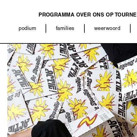
PROGRAMMA
OVER ONS
OP TOURNE
MAIN
podium
families
weerwoord
NAVIGATION
Categorieën
(menu)
Afbeelding