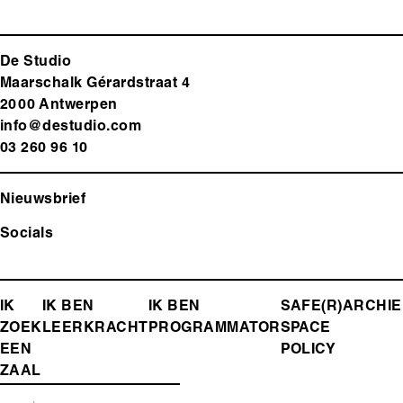
De Studio
Maarschalk Gérardstraat 4
2000 Antwerp
en
info@destudio.com
03 260 96 10
Nieuwsbrief
Socials
FOOTER-
IK
IK BEN
IK BEN
SAFE(R)
ARCHIE
ZOEK
LEERKRACHT
PROGRAMMATOR
SPACE
MENU
EEN
POLICY
ZAAL