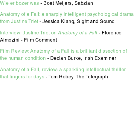
Wie er bozer was
- Boet Meijers, Sabzian
Anatomy of a Fall: a sharply intelligent psychological drama
from Justine Triet
- Jessica Kiang, Sight and Sound
Interview: Justine Triet on
Anatomy of a Fall
-
Florence
Almozini - Film Comment
Film Review: Anatomy of a Fall is a brilliant dissection of
the human condition
- Declan Burke, Irish Examiner
Anatomy of a Fall, review: a sparkling intellectual thriller
that lingers for days
- Tom Robey, The Telegraph
Hoofdinhoud
Media
content