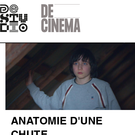
Skip
to
main
navigation
Afbeelding
ANATOMIE D'UNE