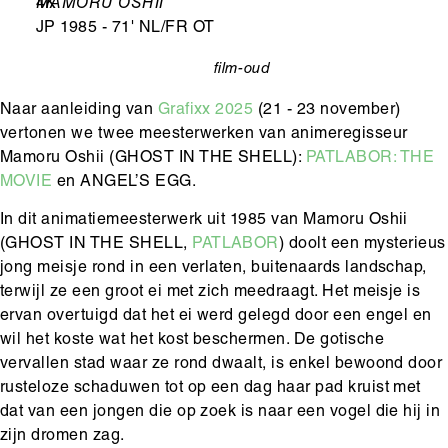
Leeftijd
4K
Ondertitel
MAMORU OSHII
JP 1985 - 71' NL/FR OT
film-oud
categorie
Naar aanleiding van
Grafixx 2025
(21 - 23 november)
vertonen we twee meesterwerken van animeregisseur
Mamoru Oshii (GHOST IN THE SHELL):
PATLABOR: THE
MOVIE
en ANGEL’S EGG.
In dit animatiemeesterwerk uit 1985 van Mamoru Oshii
(GHOST IN THE SHELL,
PATLABOR
) doolt een mysterieus
jong meisje rond in een verlaten, buitenaards landschap,
terwijl ze een groot ei met zich meedraagt. Het meisje is
ervan overtuigd dat het ei werd gelegd door een engel en
wil het koste wat het kost beschermen. De gotische
vervallen stad waar ze rond dwaalt, is enkel bewoond door
rusteloze schaduwen tot op een dag haar pad kruist met
dat van een jongen die op zoek is naar een vogel die hij in
zijn dromen zag.