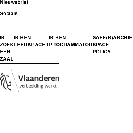
Nieuwsbrief
Socials
FOOTER-
IK
IK BEN
IK BEN
SAFE(R)
ARCHIE
ZOEK
LEERKRACHT
PROGRAMMATOR
SPACE
MENU
EEN
POLICY
ZAAL
Media
Afbeelding