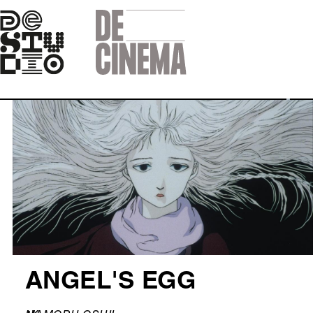
Skip
to
main
navigation
Afbeelding
ANGEL'S EGG