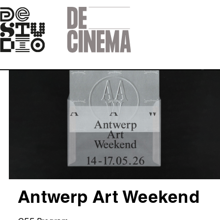
Skip
to
main
navigation
Afbeelding
Antwerp Art Weekend