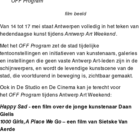
Ondertitel
OFF Program
film
beeld
categorie
Van 14 tot 17 mei staat Antwerpen volledig in het teken van
hedendaagse kunst tijdens
Antwerp Art Weekend
.
Met het
OFF Program
zet de stad tijdelijke
tentoonstellingen en initiatieven van kunstenaars, galeries
en instellingen die geen vaste Antwerp Art-leden zijn in de
schijnwerpers, en wordt de levendige kunstscene van de
stad, die voortdurend in beweging is, zichtbaar gemaakt.
Ook in De Studio en De Cinema kan je terecht voor
het
OFF Program
tijdens Antwerp Art Weekend:
Happy Sad
- een film over de jonge kunstenaar Daan
Gielis
1000 Girls, A Place We Go
– een film van Sietske Van
Aerde