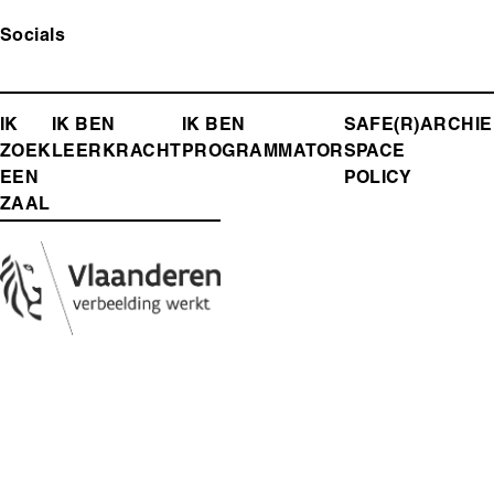
Socials
FOOTER-
IK
IK BEN
IK BEN
SAFE(R)
ARCHIE
ZOEK
LEERKRACHT
PROGRAMMATOR
SPACE
MENU
EEN
POLICY
ZAAL
Media
Afbeelding