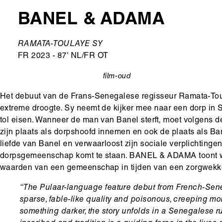
BANEL & ADAMA
Ondertitel
RAMATA-TOULAYE SY
FR 2023 - 87' NL/FR OT
film-oud
categorie
Het debuut van de Frans-Senegalese regisseur Ramata-Toula
extreme droogte. Sy neemt de kijker mee naar een dorp i
tol eisen. Wanneer de man van Banel sterft, moet volgens
zijn plaats als dorpshoofd innemen en ook de plaats als Ba
liefde van Banel en verwaarloost zijn sociale verplichtingen
dorpsgemeenschap komt te staan. BANEL & ADAMA toont wat
waarden van een gemeenschap in tijden van een zorgwekke
“The Pulaar-language feature debut from French-Sen
sparse, fable-like quality and poisonous, creeping mo
something darker, the story unfolds in a Senegalese r