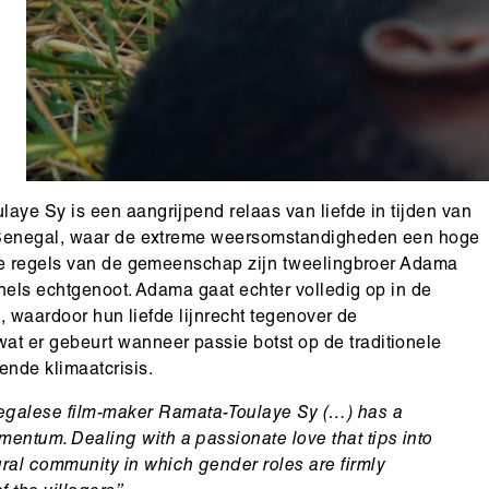
ye Sy is een aangrijpend relaas van liefde in tijden van
n Senegal, waar de extreme weersomstandigheden een hoge
 de regels van de gemeenschap zijn tweelingbroer Adama
nels echtgenoot. Adama gaat echter volledig op in de
, waardoor hun liefde lijnrecht tegenover de
 er gebeurt wanneer passie botst op de traditionele
nde klimaatcrisis.
egalese film-maker Ramata-Toulaye Sy (…) has a
mentum. Dealing with a passionate love that tips into
ural community in which gender roles are firmly