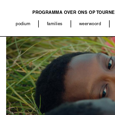
PROGRAMMA
OVER ONS
OP TOURNE
MAIN
podium
families
weerwoord
NAVIGATION
Categorieën
Afbeelding
(menu)