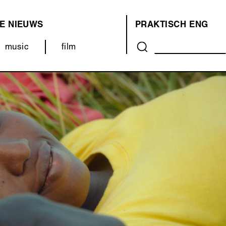
E
NIEUWS
PRAKTISCH
ENG
OVER
music
film
ONS
(MENU)