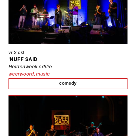
vr 2 okt
'NUFF SAID
Heldenweek editie
weerwoord
,
music
comedy