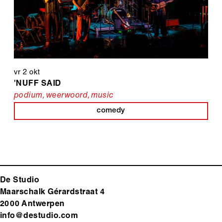
vr 2 okt
'NUFF SAID
podium
,
weerwoord
,
music
comedy
De Studio
Maarschalk Gérardstraat 4
2000 Antwerp
en
info@destudio.com