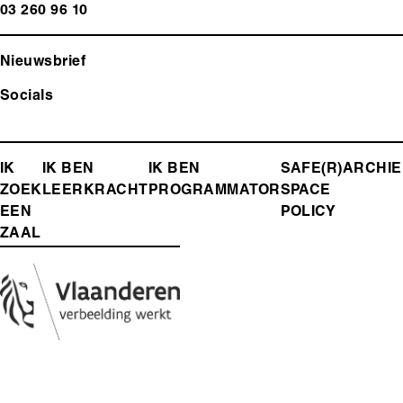
03 260 96 10
Nieuwsbrief
Socials
FOOTER-
IK
IK BEN
IK BEN
SAFE(R)
ARCHIE
ZOEK
LEERKRACHT
PROGRAMMATOR
SPACE
MENU
EEN
POLICY
ZAAL
Media
Afbeelding