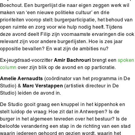
Boechout. Een burgerlijst die naar eigen zeggen werk wil
maken van ‘een nieuwe politieke cultuur’ en drie
prioriteiten voorop stelt: burgerparticipatie, het behoud van
open ruimte en zorg voor wie hulp nodig heeft. Tijdens
deze avond deelt Filip zijn voornaamste ervaringen die ook
relevant zijn voor andere burgerlijsten. Hoe is zes jaar
oppositie bevallen? En wat zijn de ambities nu?
Ex-jeugdraad-voorzitter
Amir Bachrouri
brengt een
spoken
column
over zijn blik op de avond en op particratie.
Amelie Aernaudts
(coördinator van het programma in De
Studio) &
Marc Verstappen
(artistiek directeur in De
Studio) leiden de avond in.
De Studio gooit graag een knuppel in het kippenhok en
stelt luidop de vraag: Hoe zit dat in Antwerpen? Is de
burger in het algemeen tevreden over het bestuur? Is de
beloofde verandering een stap in de richting van een stad
waarin iedereen gehoord en gezien wordt, waarin het