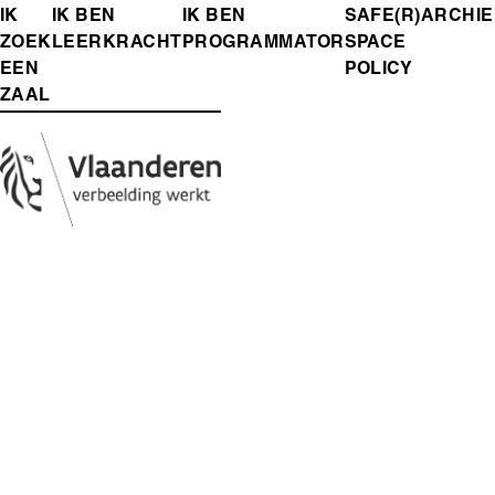
FOOTER-
IK
IK BEN
IK BEN
SAFE(R)
ARCHIE
ZOEK
LEERKRACHT
PROGRAMMATOR
SPACE
MENU
EEN
POLICY
ZAAL
Media
Afbeelding