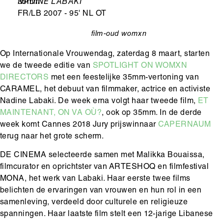
Leeftijd
35mm
Ondertitel
NADINE LABAKI
FR/LB 2007 - 95' NL OT
film-oud
womxn
categorie
Op Internationale Vrouwendag, zaterdag 8 maart, starten
we de tweede editie van
SPOTLIGHT ON WOMXN
DIRECTORS
met een feestelijke 35mm-vertoning van
CARAMEL, het debuut van filmmaker, actrice en activiste
Nadine Labaki. De week erna volgt haar tweede film,
ET
MAINTENANT, ON VA OÙ?
, ook op 35mm. In de derde
week komt Cannes 2018 Jury prijswinnaar
CAPERNAUM
terug naar het grote scherm.
DE CINEMA selecteerde samen met Malikka Bouaissa,
filmcurator en oprichtster van ARTESHOQ en filmfestival
MONA, het werk van Labaki. Haar eerste twee films
belichten de ervaringen van vrouwen en hun rol in een
samenleving, verdeeld door culturele en religieuze
spanningen. Haar laatste film stelt een 12-jarige Libanese