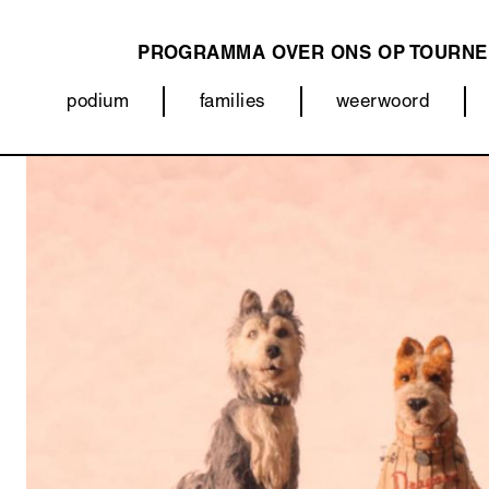
PROGRAMMA
OVER ONS
OP TOURNE
MAIN
podium
families
weerwoord
NAVIGATION
Categorieën
Afbeelding
(menu)