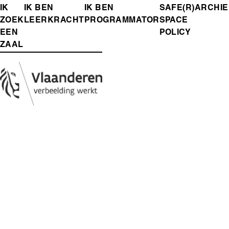
FOOTER-
IK
IK BEN
IK BEN
SAFE(R)
ARCHIE
ZOEK
LEERKRACHT
PROGRAMMATOR
SPACE
MENU
EEN
POLICY
ZAAL
Media
Afbeelding