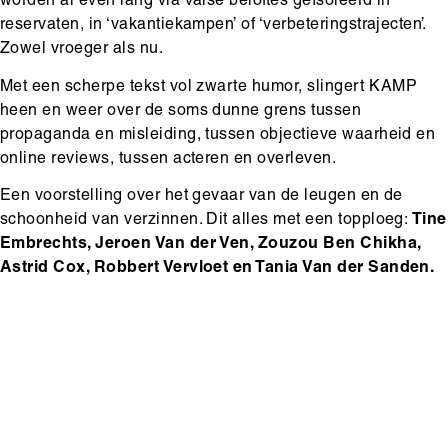
worden al even lang via valse beloftes geïsoleerd in
reservaten, in ‘vakantiekampen’ of ‘verbeteringstrajecten’.
Zowel vroeger als nu.
Met een scherpe tekst vol zwarte humor, slingert KAMP
heen en weer over de soms dunne grens tussen
propaganda en misleiding, tussen objectieve waarheid en
online reviews, tussen acteren en overleven.
Een voorstelling over het gevaar van de leugen en de
schoonheid van verzinnen. Dit alles met een topploeg:
Tine
Embrechts, Jeroen Van der Ven, Zouzou Ben Chikha,
Astrid Cox, Robbert Vervloet en Tania Van der Sanden.
Hoofdinhoud
Media
content