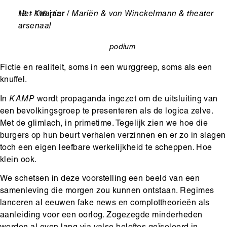
Leeftijd
16 - 116 jaar
Ondertitel
Het Kwartier / Mariën & von Winckelmann & theater
arsenaal
podium
categorie
Fictie en realiteit, soms in een wurggreep, soms als een
knuffel.
In
KAMP
wordt propaganda ingezet om de uitsluiting van
een bevolkingsgroep te presenteren als de logica zelve.
Met de glimlach, in primetime. Tegelijk zien we hoe die
burgers op hun beurt verhalen verzinnen en er zo in slagen
toch een eigen leefbare werkelijkheid te scheppen. Hoe
klein ook.
We schetsen in deze voorstelling een beeld van een
samenleving die morgen zou kunnen ontstaan. Regimes
lanceren al eeuwen fake news en complottheorieën als
aanleiding voor een oorlog. Zogezegde minderheden