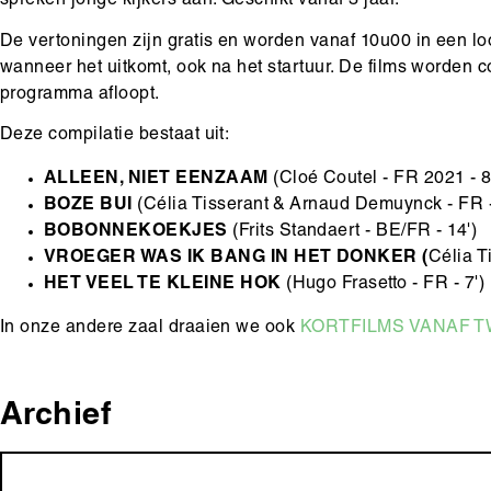
spreken jonge kijkers aan. Geschikt vanaf 3 jaar.
De vertoningen zijn gratis en worden vanaf 10u00 in een l
wanneer het uitkomt, ook na het startuur. De films worden
programma afloopt.
Deze compilatie bestaat uit:
ALLEEN, NIET EENZAAM
(Cloé Coutel - FR 2021 - 8
BOZE BUI
(Célia Tisserant & Arnaud Demuynck - FR -
BOBONNEKOEKJES
(Frits Standaert - BE/FR - 14')
VROEGER WAS IK BANG IN HET DONKER
(
Célia T
HET VEEL TE KLEINE HOK
(Hugo Frasetto - FR - 7')
In onze andere zaal draaien we ook
KORTFILMS VANAF T
Archief