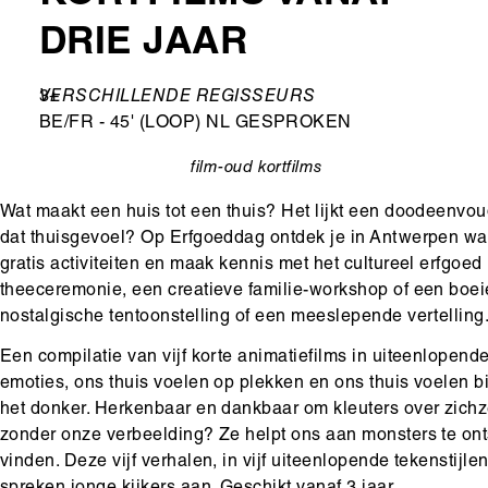
DRIE JAAR
Leeftijd
3+
Ondertitel
VERSCHILLENDE REGISSEURS
BE/FR - 45' (LOOP) NL GESPROKEN
film-oud
kortfilms
categorie
Wat maakt een huis tot een thuis? Het lijkt een doodeenvoud
dat thuisgevoel? Op Erfgoeddag ontdek je in Antwerpen wat
gratis activiteiten en maak kennis met het cultureel erfgoed i
theeceremonie, een creatieve familie-workshop of een boeie
nostalgische tentoonstelling of een meeslepende vertelling. J
Een compilatie van vijf korte animatiefilms in uiteenlopende
emoties, ons thuis voelen op plekken en ons thuis voelen bi
het donker. Herkenbaar en dankbaar om kleuters over zichz
zonder onze verbeelding? Ze helpt ons aan monsters te on
vinden. Deze vijf verhalen, in vijf uiteenlopende tekenstij