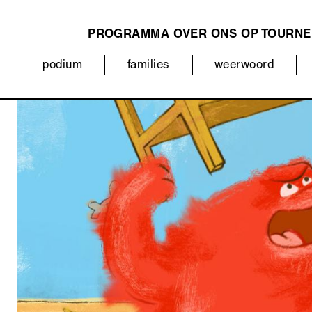
PROGRAMMA
OVER ONS
OP TOURNE
MAIN
podium
families
weerwoord
NAVIGATION
Categorieën
Afbeelding
(menu)