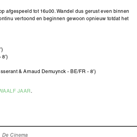
oop afgespeeld tot 16u00. Wandel dus gerust even binnen
 continu vertoond en beginnen gewoon opnieuw totdat het
')
 8')
isserant & Arnaud Demuynck - BE/FR - 8')
WAALF JAAR
.
De Cinema