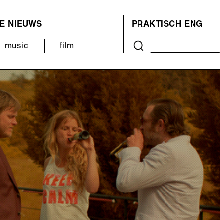
E
NIEUWS
PRAKTISCH
ENG
OVER
music
film
ONS
(MENU)