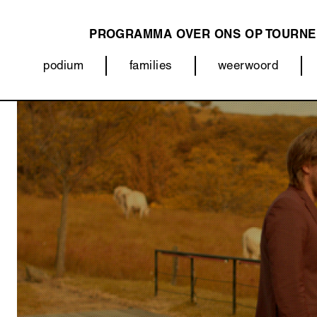
PROGRAMMA
OVER ONS
OP TOURNE
MAIN
podium
families
weerwoord
NAVIGATION
Categorieën
Afbeelding
(menu)