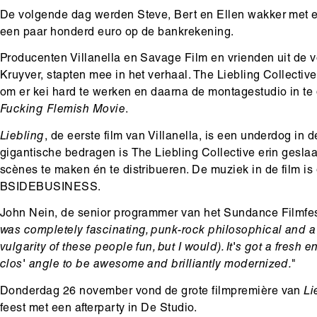
De volgende dag werden Steve, Bert en Ellen wakker met ee
een paar honderd euro op de bankrekening.
Producenten Villanella en Savage Film en vrienden uit de v
Kruyver, stapten mee in het verhaal. The Liebling Collective
om er kei hard te werken en daarna de montagestudio in te 
Fucking Flemish Movie
.
Liebling
, de eerste film van Villanella, is een underdog in
gigantische bedragen is The Liebling Collective erin gesla
scènes te maken én te distribueren. De muziek in de film i
BSIDEBUSINESS.
John Nein, de senior programmer van het Sundance Filmfest
was completely fascinating, punk-rock philosophical and a lot
vulgarity of these people fun, but I would). It's got a fresh 
clos' angle to be awesome and brilliantly modernized.
"
Donderdag 26 november vond de grote filmpremière van
Li
feest met een afterparty in De Studio.