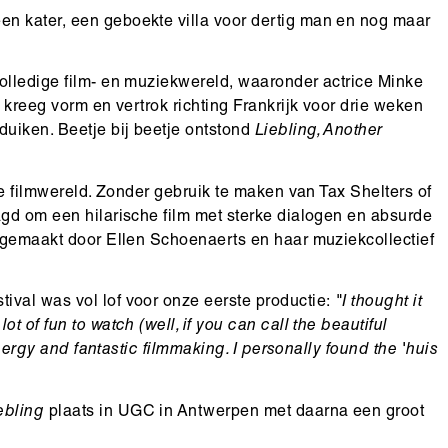
n kater, een geboekte villa voor dertig man en nog maar
olledige film- en muziekwereld, waaronder actrice Minke
 kreeg vorm en vertrok richting Frankrijk voor drie weken
duiken. Beetje bij beetje ontstond
Liebling, Another
 de filmwereld. Zonder gebruik te maken van Tax Shelters of
agd om een hilarische film met sterke dialogen en absurde
s gemaakt door Ellen Schoenaerts en haar muziekcollectief
ival was vol lof voor onze eerste productie:
"I thought it
 of fun to watch (well, if you can call the beautiful
energy and fantastic filmmaking. I personally found the 'huis
ebling
plaats in UGC in Antwerpen met daarna een groot