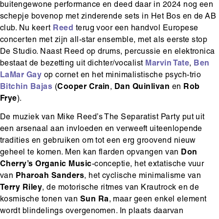
buitengewone performance en deed daar in 2024 nog een
schepje bovenop met zinderende sets in Het Bos en de AB
club. Nu keert
Reed
terug voor een handvol Europese
concerten met zijn all-star ensemble, met als eerste stop
De Studio. Naast Reed op drums, percussie en elektronica
bestaat de bezetting uit dichter/vocalist
Marvin Tate
,
Ben
LaMar Gay
op cornet en het minimalistische psych-trio
Bitchin Bajas
(
Cooper Crain
,
Dan Quinlivan
en
Rob
Frye
).
De muziek van Mike Reed’s The Separatist Party put uit
een arsenaal aan invloeden en verweeft uiteenlopende
tradities en gebruiken om tot een erg groovend nieuw
geheel te komen. Men kan flarden opvangen van
Don
Cherry’s Organic Music
-conceptie, het extatische vuur
van
Pharoah Sanders
, het cyclische minimalisme van
Terry Riley
, de motorische ritmes van Krautrock en de
kosmische tonen van
Sun Ra
, maar geen enkel element
wordt blindelings overgenomen. In plaats daarvan