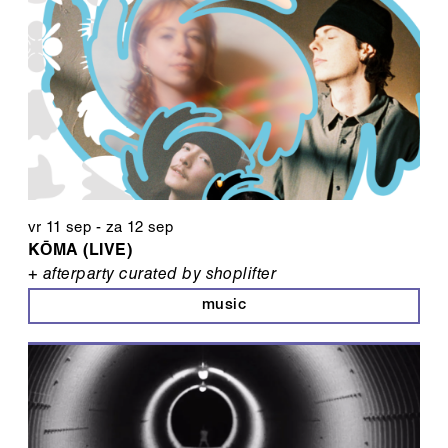
vr 11 sep
-
za 12 sep
KŌMA (LIVE)
+ afterparty curated by shoplifter
music