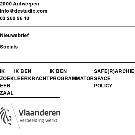
2000 Antwerp
en
info@destudio.com
03 260 96 10
Nieuwsbrief
Socials
FOOTER-
IK
IK BEN
IK BEN
SAFE(R)
ARCHIE
ZOEK
LEERKRACHT
PROGRAMMATOR
SPACE
MENU
EEN
POLICY
ZAAL
Media
Afbeelding