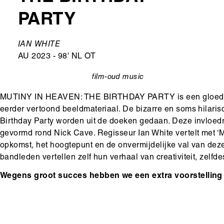
PARTY
Ondertitel
IAN WHITE
AU 2023 - 98' NL OT
film-oud
music
categorie
MUTINY IN HEAVEN: THE BIRTHDAY PARTY is een gloednie
eerder vertoond beeldmateriaal. De bizarre en soms hilari
Birthday Party worden uit de doeken gedaan. Deze invloedri
gevormd rond Nick Cave. Regisseur Ian White vertelt met ‘M
opkomst, het hoogtepunt en de onvermijdelijke val van dez
bandleden vertellen zelf hun verhaal van creativiteit, zelfd
Wegens groot succes hebben we een extra voorstelling 
Hoofdinhoud
Media
content