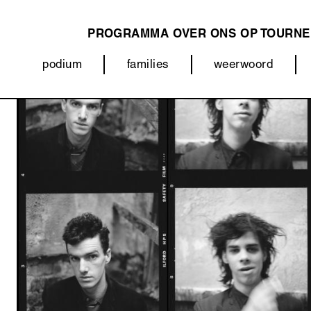
PROGRAMMA
OVER ONS
OP TOURNE
MAIN
podium
families
weerwoord
NAVIGATION
Categorieën
Afbeelding
(menu)