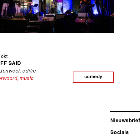
 okt
UFF SAID
denweek editie
comedy
erwoord
,
music
Nieuwsbrief
Socials