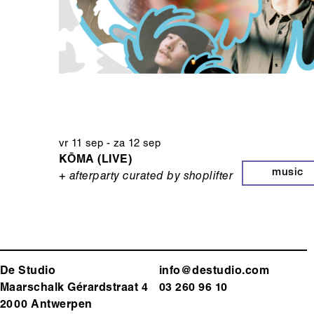
vr 11 sep
-
za 12 sep
KŌMA (LIVE)
music
+ afterparty curated by shoplifter
De Studio
info@destudio.com
Maarschalk Gérardstraat 4
03 260 96 10
2000 Antwerp
en