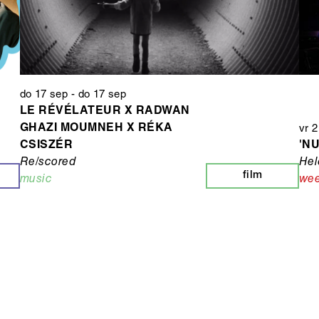
do 17 sep
-
do 17 sep
LE RÉVÉLATEUR X RADWAN
GHAZI MOUMNEH X RÉKA
vr 2
CSISZÉR
'N
Re/scored
Hel
film
music
we