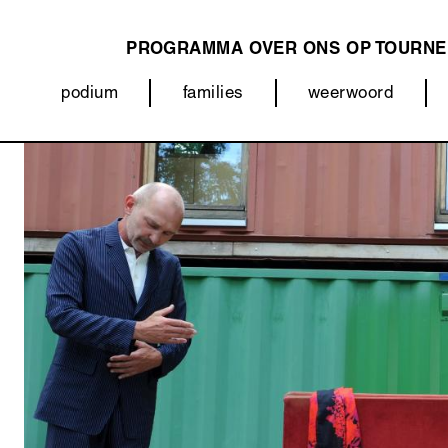
PROGRAMMA
OVER ONS
OP TOURNE
MAIN
podium
families
weerwoord
NAVIGATION
Categorieën
Afbeelding
(menu)