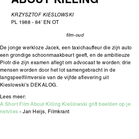
ABOUT KILLING
Ondertitel
KRZYSZTOF KIESLOWSKI
PL 1988 - 84' EN OT
film-oud
categorie
De jonge werkloze Jacek, een taxichauffeur die zijn auto
een grondige schoonmaakbeurt geeft, en de ambitieuze
Piotr die zijn examen aflegt om advocaat te worden: drie
mensen worden door het lot samengebracht in de
langspeelfilmversie van de vijfde aflevering uit
Kieslowski's DEKALOG.
Lees meer:
A Short Film About Killing Kieślowski grift beelden op je
netvlies
- Jan Heijs, Filmkrant
Hoofdinhoud
Media
content