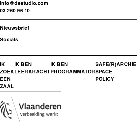
info@destudio.com
03 260 96 10
Nieuwsbrief
Socials
FOOTER-
IK
IK BEN
IK BEN
SAFE(R)
ARCHIE
ZOEK
LEERKRACHT
PROGRAMMATOR
SPACE
MENU
EEN
POLICY
ZAAL
Media
Afbeelding