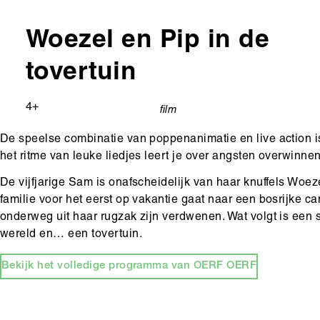
Woezel en Pip in de
tovertuin
Leeftijd
4+
film
categorie
De speelse combinatie van poppenanimatie en live action
het ritme van leuke liedjes leert je over angsten overwinne
De vijfjarige Sam is onafscheidelijk van haar knuffels Wo
familie voor het eerst op vakantie gaat naar een bosrijke campi
onderweg uit haar rugzak zijn verdwenen. Wat volgt is ee
wereld en… een tovertuin.
Bekijk het volledige programma van OERF OERF
Hoofdinhoud
Media
content