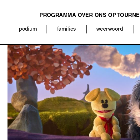
PROGRAMMA
OVER ONS
OP TOURNE
MAIN
podium
families
weerwoord
NAVIGATION
Categorieën
Afbeelding
(menu)