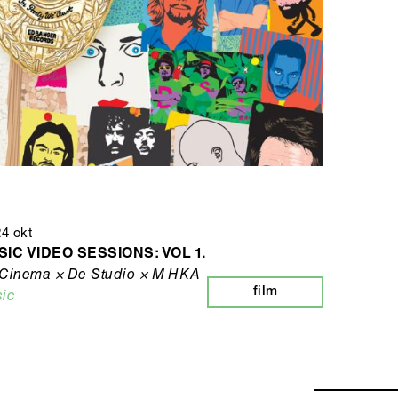
24 okt
IC VIDEO SESSIONS: VOL 1.
Cinema × De Studio × M HKA
film
ic