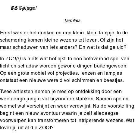
Leeftijd
1,5 - 4 jaar
Ondertitel
De Spiegel
families
categorie
Eerst was er het donker, en een klein, klein lampje. In de
schemering komen kleine wezens tot leven. Of zijn het
maar schaduwen van iets anders? En wat is dat geluid?
In
ZOO(i)
is niets wat het lijkt. In een betoverend spel van
licht en schaduw worden gewone dingen buitengewoon.
Op een grote mobiel vol projecties, lenzen en lampjes
ontstaat een nieuwe wereld vol schimmen en beestjes.
Twee artiesten nemen je mee op ontdekking door een
weelderige jungle vol bijzondere klanken. Samen spelen
we met wat verschijnt en weer verdwijnt. Na de voorstelling
begint een nieuw avontuur waarin je zelf alledaagse
voorwerpen kan transformeren tot intrigerende wezens. Wat
tover jij uit al die ZOOI?