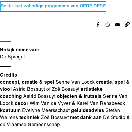
Bekijk het volledige programma van OERF OERF
Hoofdinhoud
Media
content
Bekijk meer van:
De Spiegel
Credits
concept, creatie & spel
Senne Van Loock
creatie,
spel &
viool
Astrid Bossuyt of Zoë Bossuyt
artistieke
coaching
Astrid Bossuyt
objecten & frutsels
Senne Van
Loock
decor
Wim Van de Vyver & Karel Van Ransbeeck
kostuum
Evelyne Meersschaut
geluidsadvies
Stefan
Wellens
techniek
Zoë Bossuyt
met dank aan
De Studio &
de Vlaamse Gemeenschap