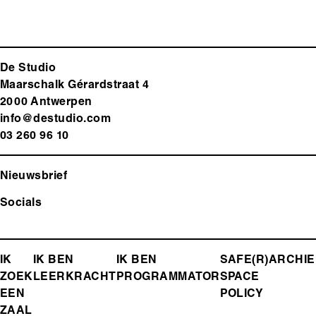
De Studio
Maarschalk Gérardstraat 4
2000 Antwerp
en
info@destudio.com
03 260 96 10
Nieuwsbrief
Socials
FOOTER-
IK
IK BEN
IK BEN
SAFE(R)
ARCHIE
ZOEK
LEERKRACHT
PROGRAMMATOR
SPACE
MENU
EEN
POLICY
ZAAL