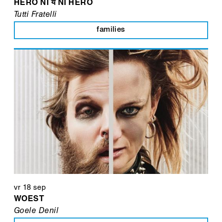
HERO NI यं NI HERO
Tutti Fratelli
families
vr 18 sep
WOEST
Goele Denil