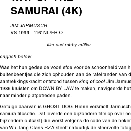
SAMURAI (4K)
Ondertitel
JIM JARMUSCH
VS 1999 - 116' NL/FR OT
film-oud
robby müller
categorie
english below
Was het hun gedeelde voorliefde voor de schoonheid van he
buitenbeentjes die zich ophouden aan de rafelranden van d
aantrekkingskracht ontstond tussen
king of cool
Jim Jarmu
1986 kruisten om DOWN BY LAW te maken, navigeerde het 
naar minder platgetreden paden.
Getuige daarvan is GHOST DOG. Hierin versmolt Jarmusch 
samuraifilosofie. Dat leverde een bijzondere film op over 
bijzondere outcast) die werkt volgens de code van de beke
van Wu-Tang Clans RZA steelt natuurlijk de sfeervolle foto