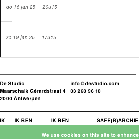
do 16 jan 25 20u15
zo 19 jan 25 17u15
De Studio
info@destudio.com
Maarschalk Gérardstraat 4
03 260 96 10
2000 Antwerp
en
FOOTER-
IK
EEN
IK BEN
IK BEN
SAFE(R)
ARCHIE
ZOEK
LEERKRACHT
PROGRAMMATOR
SPACE
MENU
We use cookies on this site to enhanc