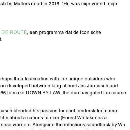
ch bij Müllers dood in 2018. "Hij was mijn vriend, mijn
 DE ROUTE
, een programma dat de iconische
f.
perhaps their fascination with the unique outsiders who
raction developed between king of cool Jim Jarmusch and
n 1986 to make DOWN BY LAW, the duo navigated the course
musch blended his passion for cool, understated crime
film about a curious hitman (Forest Whitaker as a
anese warriors. Alongside the infectious soundtrack by Wu-