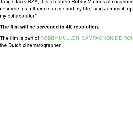
Tang Clan’s RZA, it is of course Robby Müller’s atmospheric
describe his influence on me and my life,” said Jarmusch up
my collaborator.”
The film will be screened in 4K resolution.
The film is part of
ROBBY MÜLLER: CAMPAGNON DE RO
the Dutch cinematographer.
Hoofdinhoud
Media
content