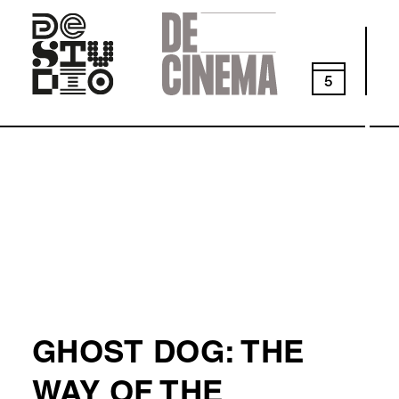
Skip
to
main
navigation
5
GHOST DOG: THE
WAY OF THE