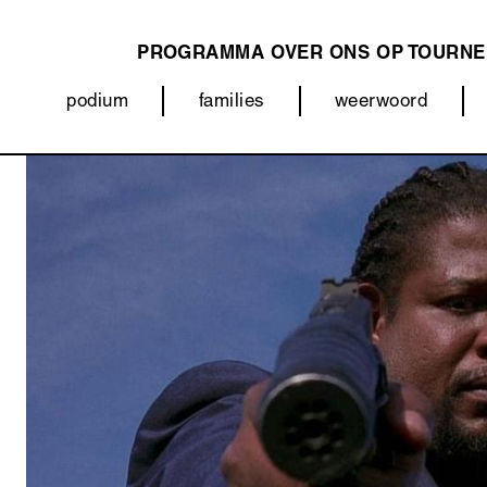
PROGRAMMA
OVER ONS
OP TOURNE
MAIN
podium
families
weerwoord
NAVIGATION
Categorieën
Afbeelding
(menu)