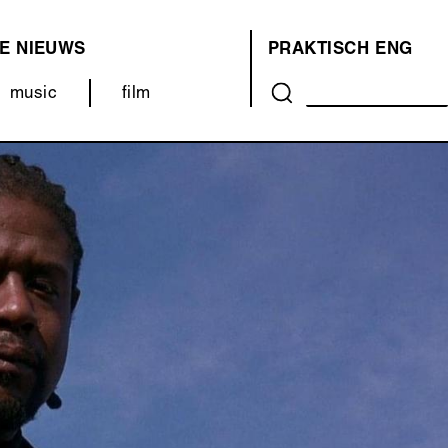
E
NIEUWS
PRAKTISCH
ENG
OVER
music
film
ONS
(MENU)