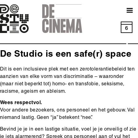
Skip
to
main
navigation
6
De Studio is een safe(r) space
Main
Dit is een inclusieve plek met een zerotolerantiebeleid ten
content
aanzien van elke vorm van discriminatie – waaronder
(maar niet beperkt tot) homo- en transfobie, seksisme,
racisme, ageism en ableism.
Wees respectvol.
Voor andere bezoekers, ons personeel en het gebouw. Val
niemand lastig. Geen “ja” betekent “nee”.
Bevind je je in een lastige situatie, voel je je onveilig of zie
je iets alarmerend? Spreek ons personeel aan of vul het