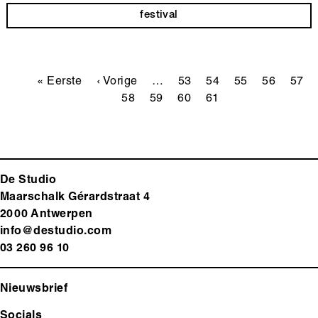
festival
Paginering
Eerste
« Eerste
Vorige
‹ Vorige
…
Pagina
53
Pagina
54
Pagina
55
Pagina
56
Pagi
57
pagina
pagina
58
Pagina
59
Pagina
60
Huidige
61
pagina
De Studio
Maarschalk Gérardstraat 4
2000 Antwerp
en
info@destudio.com
03 260 96 10
Nieuwsbrief
Socials