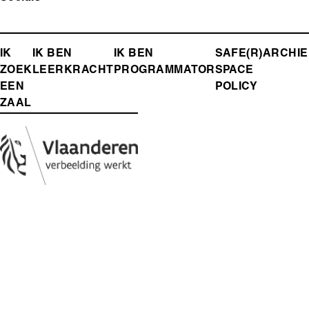
FOOTER-
IK
IK BEN
IK BEN
SAFE(R)
ARCHIE
ZOEK
LEERKRACHT
PROGRAMMATOR
SPACE
MENU
EEN
POLICY
ZAAL
Media
Afbeelding