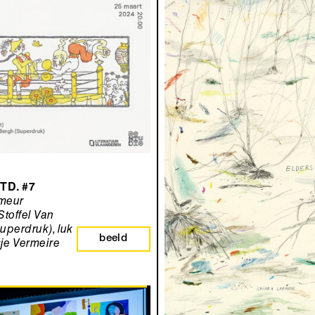
TD. #7
meur
Stoffel Van
uperdruk), luk
beeld
je Vermeire