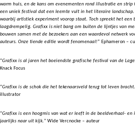
warm huis, en de kans om evenementen rond illustratie en strip
een uniek festival dat een leemte vult in het literaire landschap. 
waarbij artistiek experiment voorop staat. Toch spreekt het een b
laagdrempelig. Grafixx is niet bang om buiten de lijntjes van m
bouwen samen met de bezoekers aan een waardevol netwerk voo
auteurs. Onze tiende editie wordt fenomenaal!
” Ephameron – cu
“
Grafixx is al jaren het boeiendste grafische festival van de Lag
Knack Focus
“
Grafixx is de schok die het tekenaarsveld terug tot leven bracht
illustrator
“
Grafixx is een hoogmis van wat er leeft in de beeldverhaal- en i
jaarlijks naar uit kijk.
” Wide Vercnocke – auteur