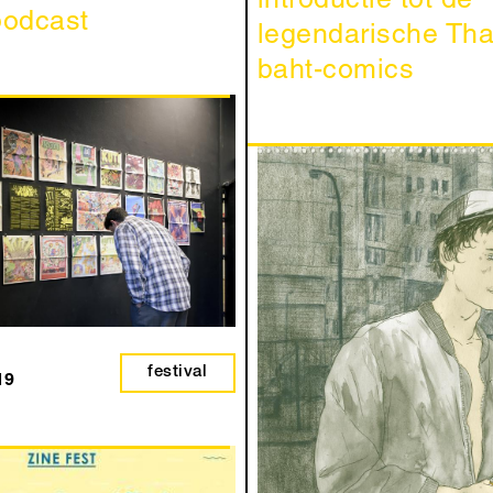
introductie tot de
podcast
legendarische Tha
baht-comics
festival
19