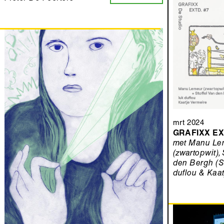
mrt 2024
GRAFIXX EX
met Manu Le
(zwartopwit), 
den Bergh (S
duflou & Kaat