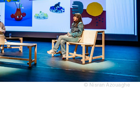
© Nisran Azouaghe