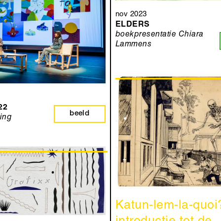
nov 2023
ELDERS
boekpresentatie Chiara
Lammens
22
beeld
ring
Katun-lem-la-quoi