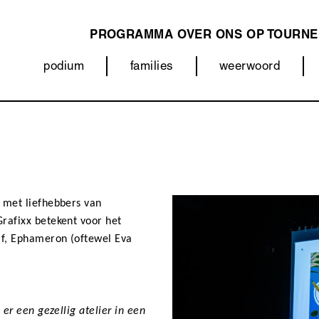
PROGRAMMA
OVER ONS
OP TOURNE
MAIN
podium
families
weerwoord
NAVIGATION
Categorieën
(menu)
l met liefhebbers van
Media
Afbeelding
content
Grafixx betekent voor het
élf, Ephameron (oftewel Eva
 er een gezellig atelier in een