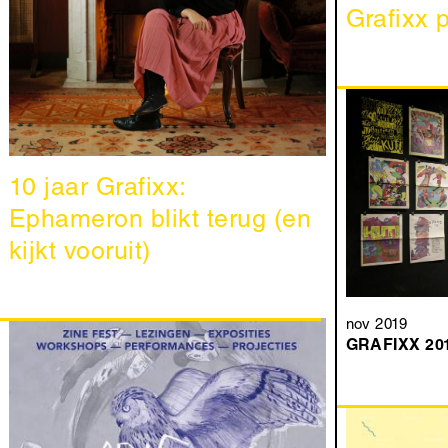
Grafixx 
10 jaar Grafixx:
Ephameron blikt terug (en
kijkt vooruit)
nov 2019
GRAFIXX 20