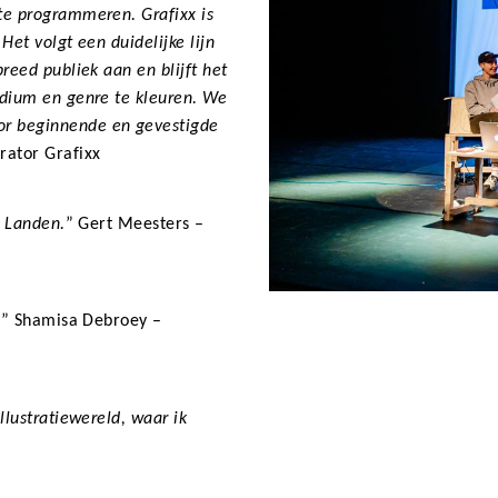
 te programmeren. Grafixx is
Het volgt een duidelijke lijn
reed publiek aan en blijft het
edium en genre te kleuren. We
r beginnende en gevestigde
rator Grafixx
e Landen.
” Gert Meesters –
Copyright
.
” Shamisa Debroey –
llustratiewereld, waar ik