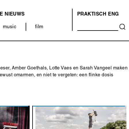
E
NIEUWS
PRAKTISCH
ENG
OVER
music
film
ONS
(MENU)
Bleser, Amber Goethals, Lotte Vaes en Sarah Vangeel maken
ewust omarmen, en niet te vergeten: een flinke dosis