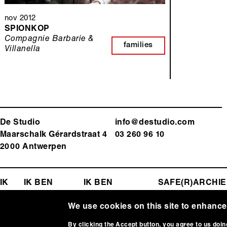
nov 2012
SPIONKOP
Compagnie Barbarie &
families
Villanella
De Studio
info@destudio.com
Maarschalk Gérardstraat 4
03 260 96 10
2000 Antwerp
en
FOOTER-
IK
EEN
IK BEN
IK BEN
SAFE(R)
ARCHIE
ZOEK
LEERKRACHT
PROGRAMMATOR
SPACE
MENU
We use cookies on this site to enhanc
Media
Afbeelding
By clicking the Accept button, you agree to us doin