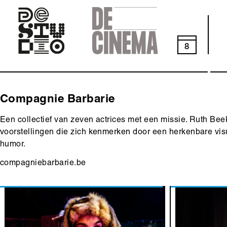
Skip
to
main
navigation
8
Compagnie Barbarie
Een collectief van zeven actrices met een missie. Ruth Be
voorstellingen die zich kenmerken door een herkenbare visue
humor.
compagniebarbarie.be