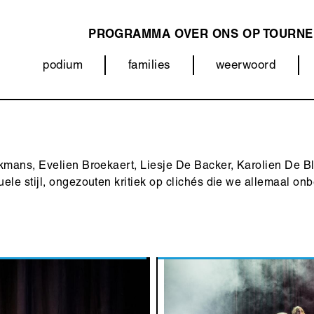
PROGRAMMA
OVER ONS
OP TOURNE
MAIN
podium
families
weerwoord
NAVIGATION
Categorieën
(menu)
ekmans, Evelien Broekaert, Liesje De Backer, Karolien De 
le stijl, ongezouten kritiek op clichés die we allemaal onb