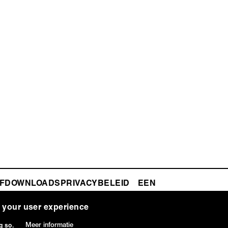
F
DOWNLOADS
PRIVACYBELEID
ZAAL
e your user experience
Meer informatie
g so.