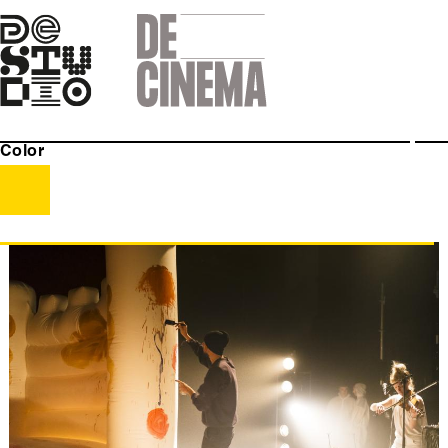
Skip
to
main
navigation
Color